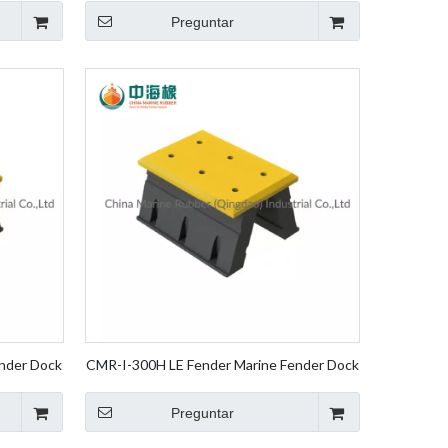
Fender
Preguntar
nder Dock
CMR-I-300H LE Fender Marine Fender Dock
lement
Fender Pierna Goma Fender Element
Fender
Preguntar