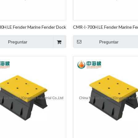
0H LE Fender Marine Fender Dock
CMR-I-700H LE Fender Marine Fe
r Pierna Goma Fender Element
Fender Leg Rubber Fender Eleme
Fender
Preguntar
Preguntar