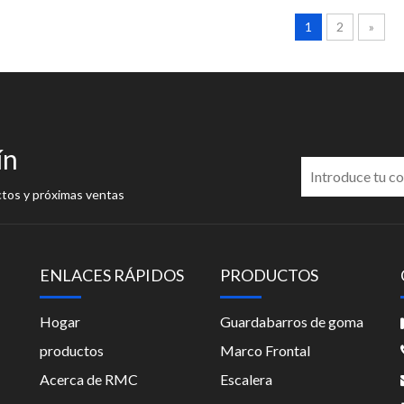
1
2
»
ín
ctos y próximas ventas
ENLACES RÁPIDOS
PRODUCTOS
Hogar
Guardabarros de goma
productos
Marco Frontal
Acerca de RMC
Escalera