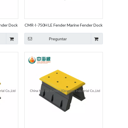
nder Dock
CMR-I-750H LE Fender Marine Fender Dock
nt Fender
Fender Pierna Goma Fender Element
Fender
Preguntar