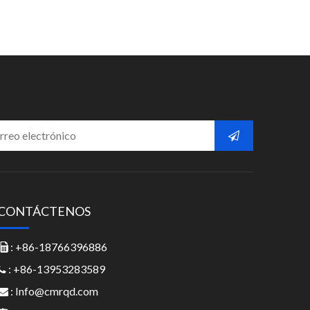
CONTÁCTENOS
: +86-18766396886

: +86-13953283589

:
Info@cmrqd.com
