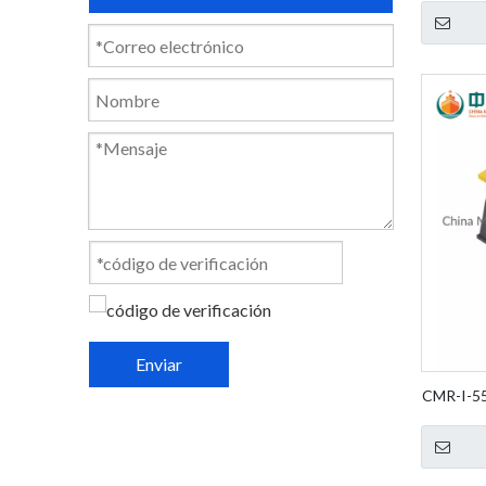
Enviar
CMR-I-55
Fende