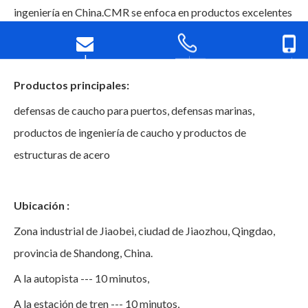
ingeniería en China.CMR se enfoca en productos excelentes
y calidad confiable, junto con un servicio genuino.
Info@cmrq...
+86-18766...
+86
Productos principales:
defensas de caucho para puertos, defensas marinas,
productos de ingeniería de caucho y productos de
estructuras de acero
Ubicación :
Zona industrial de Jiaobei, ciudad de Jiaozhou, Qingdao,
provincia de Shandong, China.
A la autopista --- 10 minutos,
A la estación de tren --- 10 minutos,