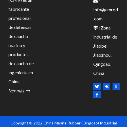
:

fabricante
Info@cmrqd
profesional
.com
de defensas
: Zona

de caucho
industrial de
marino y
Jiaobei,
productos
Jiaozhou,
de caucho de
Qingdao,
ingeniería en
China
China.
Ver más

Copyright © 2022 China Marine Rubber (Qingdao) Industrial