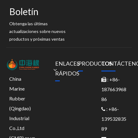
Boletín
Obtenga las últimas
actualizaciones sobre nuevos
productos y próximas ventas
ENLACES
PRODUCTOS
CONTÁCTEN
RÁPIDOS
China
: +86-

Marine
187663968
Rubber
86
(Qingdao)
: +86-

Industrial
139532835
Co.,Ltd
89
(CMR) es un