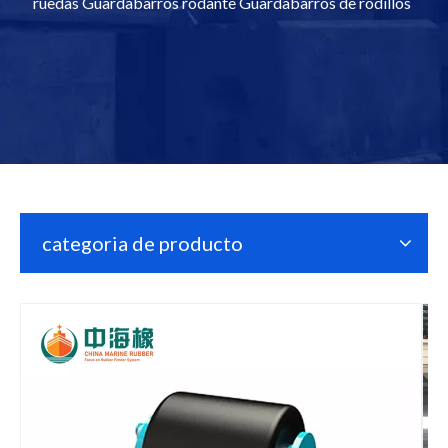
ruedas Guardabarros rodante Guardabarros de rodillos
categoria de producto