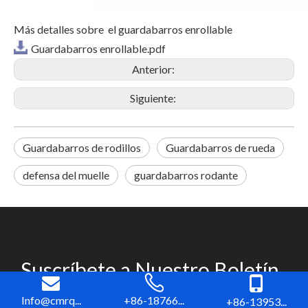
Más detalles sobre el guardabarros enrollable
Guardabarros enrollable.pdf
Anterior:
Siguiente:
Guardabarros de rodillos
Guardabarros de rueda
defensa del muelle
guardabarros rodante
Suscríbete a Nuestro Boletín
Obtenga las últimas actualizaciones sobre nuevos productos
Info@cmrq...
+86-18766...
+86-13953...