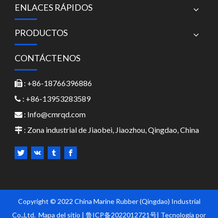
ENLACES RÁPIDOS
PRODUCTOS
CONTÁCTENOS
: +86-18766396886

: +86-13953283589

:
Info@cmrqd.com

: Zona industrial de Jiaobei, Jiaozhou, Qingdao, China

Copyright © 2022 China Marine Rubber (Qingdao) Industrial
Co.,Ltd.
Mapa del sitio
| 鲁ICP备2022012721号|
Tecnología por