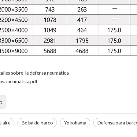
alles sobre la defensa neumática
nsa neumática.pdf
r:
e aire
Bolsa de barco
Yokohama
Defensa para barc