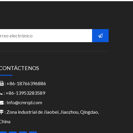
CONTÁCTENOS
: +86-18766396886

: +86-13953283589

:
Info@cmrqd.com

: Zona industrial de Jiaobei, Jiaozhou, Qingdao,

China