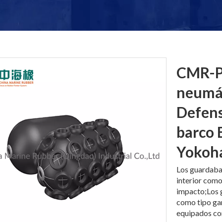
CMR-P-
neumát
Defens
barco 
Yoko
Los guardaba
interior como
impacto;Los 
como tipo ga
equipados co