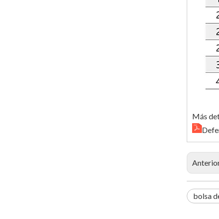
Más det
Defe
Anterio
bolsa d