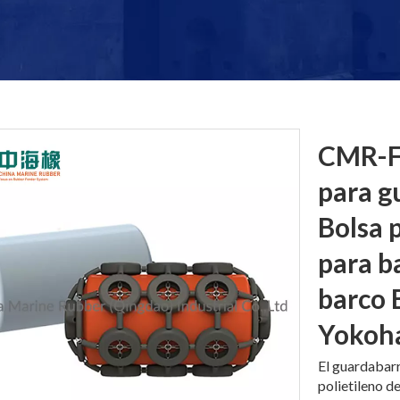
CMR-F-
para g
Bolsa 
para b
barco 
Yoko
El guardabar
polietileno d