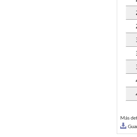
Más det
Gua