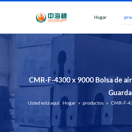
Hogar
pro
CMR-F-4300 x 9000 Bolsa de air
Guardab
Usted está aquí:
Hogar
»
productos
»
CMR-F-430