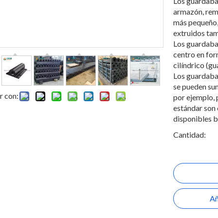
Los guardaba
armazón, rem
más pequeño, 
extruidos tam
Los guardabar
centro en for
cilíndrico (g
Los guardaba
se pueden sum
r con:
por ejemplo, 
estándar son 
disponibles b
Cantidad:
Añ