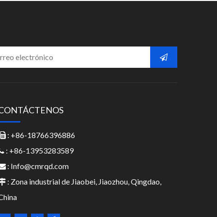
CONTÁCTENOS
: +86-18766396886

: +86-13953283589

:
Info@cmrqd.com

: Zona industrial de Jiaobei, Jiaozhou, Qingdao,

China