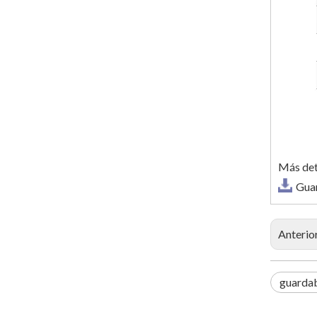
Más det
Gua
Anterio
guarda