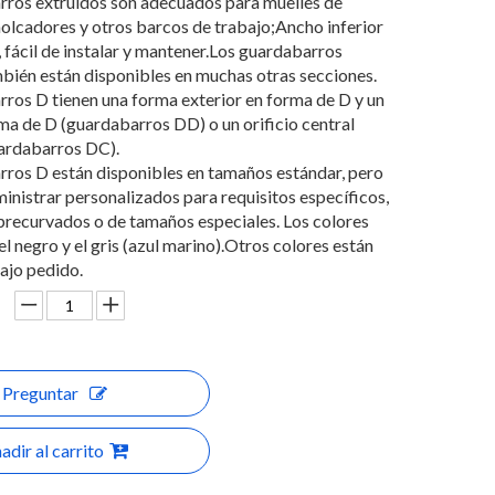
rros extruidos son adecuados para muelles de
olcadores y otros barcos de trabajo;Ancho inferior
fácil de instalar y mantener.Los guardabarros
bién están disponibles en muchas otras secciones.
ros D tienen una forma exterior en forma de D y un
ma de D (guardabarros DD) o un orificio central
uardabarros DC).
rros D están disponibles en tamaños estándar, pero
inistrar personalizados para requisitos específicos,
precurvados o de tamaños especiales. Los colores
el negro y el gris (azul marino).Otros colores están
ajo pedido.
Preguntar
adir al carrito